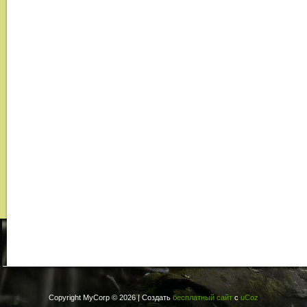
Copyright MyCorp © 2026
|
Создать
бесплатный сайт
с
uCoz