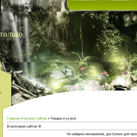
только
о
Главная
»
Каталог сайтов
» Товары и услуги
В категории сайтов
:
0
Не найдено материалов, доступных для про