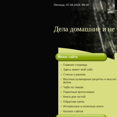
Пятница, 07.08.2026, 09:39
Дела домашние и не 
Меню сайта
Главная страница
Здесь живет мой сайт
Статьи о разном
Вкусные кулинарные рецепты и мысли 
жизни
ЧаВо по темам
Памятные фотоснимки
Книга для гостей
Обратная связь
Интересные и полезные книги
Каталог сайтов