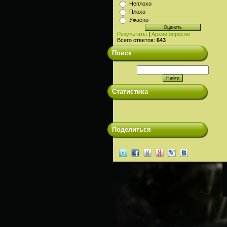
Неплохо
Плохо
Ужасно
Результаты
|
Архив опросов
Всего ответов:
643
Поиск
Статистика
Поделиться