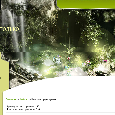
только
о
Главная
»
Файлы
» Книги по рукоделию
В разделе материалов
:
7
Показано материалов
:
1-7