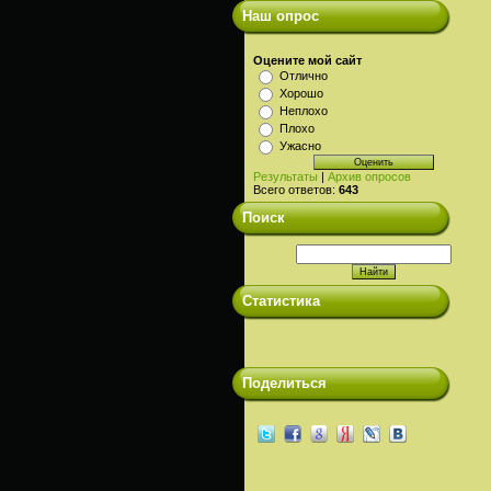
Наш опрос
Оцените мой сайт
Отлично
Хорошо
Неплохо
Плохо
Ужасно
Результаты
|
Архив опросов
Всего ответов:
643
Поиск
Статистика
Поделиться