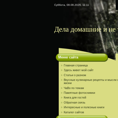
Суббота, 08.08.2026, 11:11
Дела домашние и не 
Меню сайта
Главная страница
Здесь живет мой сайт
Статьи о разном
Вкусные кулинарные рецепты и мысли 
жизни
ЧаВо по темам
Памятные фотоснимки
Книга для гостей
Обратная связь
Интересные и полезные книги
Каталог сайтов