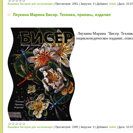
Вышивка бисером для начинающих
|
Просмотров:
2061
|
Загрузок:
0
|
Добавил:
liuliok
|
Дата:
10.07
Ляукина Марина Бисер. Техника, приемы, изделия
Ляукина Марина "Бисер. Техника
энциклопедическое издание, опи
Вышивка бисером для начинающих
|
Просмотров:
2395
|
Загрузок:
0
|
Добавил:
liuliok
|
Дата:
10.07