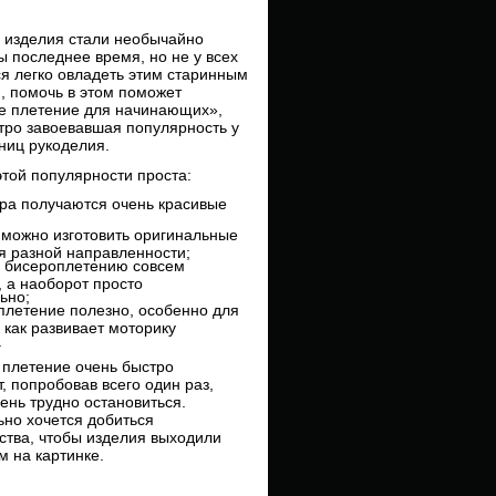
 изделия стали необычайно
 последнее время, но не у всех
я легко овладеть этим старинным
, помочь в этом поможет
е плетение для начинающих»,
тро завоевавшая популярность у
ниц рукоделия.
той популярности проста:
а получаются очень красивые
можно изготовить оригинальные
я разной направленности;
бисероплетению совсем
 а наоборот просто
ьно;
етение полезно, особенно для
к как развивает моторику
.
 плетение очень быстро
т, попробовав всего один раз,
ень трудно остановиться.
но хочется добиться
ства, чтобы изделия выходили
м на картинке.