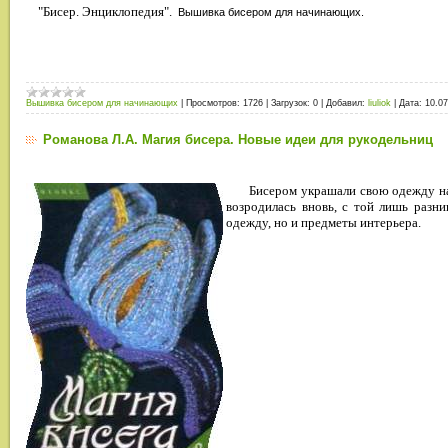
"Бисер. Энциклопедия".
Вышивка бисером для начинающих.
Вышивка бисером для начинающих
|
Просмотров:
1726
|
Загрузок:
0
|
Добавил:
liuliok
|
Дата:
10.07
Романова Л.А. Магия бисера. Новые идеи для рукодельниц
Бисером украшали свою одежду на
возродилась вновь, с той лишь разн
одежду, но и предметы интерьера.