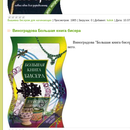
Вышивка бисером для начинающих
|
Просмотров:
1965
|
Загрузок:
0
|
Добавил:
liuliok
|
Дата:
10.07
Виноградова Большая книга бисера
Виноградова "Большая книга бисе
него.