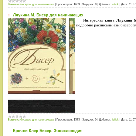
Вышивка бисером для начинающих
|
Просмотров:
1659
|
Загрузок:
0
|
Добавил:
liuliok
|
Дата:
11.07
Ляукина М. Бисер для начинающих
Интересная книга
Ляукина М
подробно расписаны азы бисеропл
Вышивка бисером для начинающих
|
Просмотров:
1575
|
Загрузок:
0
|
Добавил:
liuliok
|
Дата:
11.07
Крочли Клер Бисер. Энциклопедия