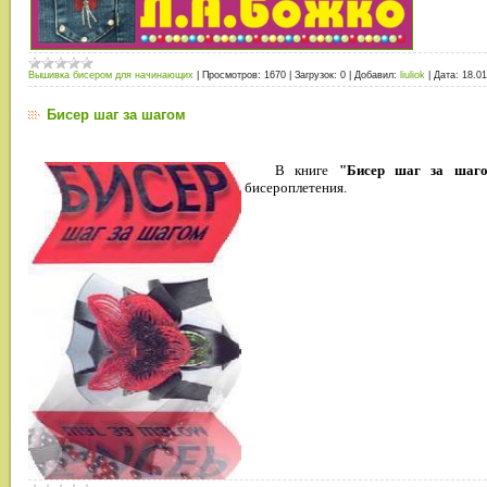
Вышивка бисером для начинающих
|
Просмотров:
1670
|
Загрузок:
0
|
Добавил:
liuliok
|
Дата:
18.01
Бисер шаг за шагом
В
книге
"Бисер шаг за шаг
бисероплетения.