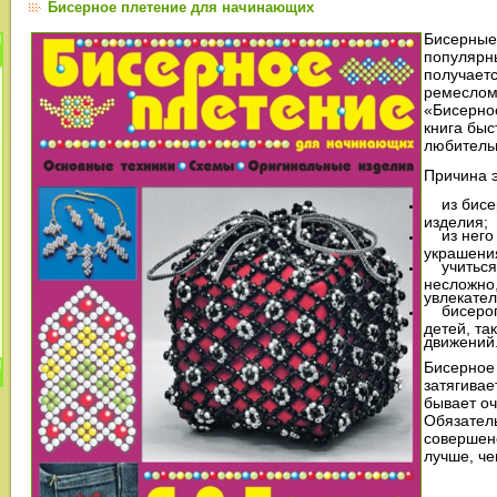
Бисерное плетение для начинающих
Бисерные
популярны
получаетс
ремеслом
«Бисерно
книга быс
любитель
Причина э
из бисер
изделия;
из него 
украшени
учиться 
несложно,
увлекател
бисеропл
детей, та
движений
Бисерное
затягивае
бывает оч
Обязатель
совершен
лучше, че