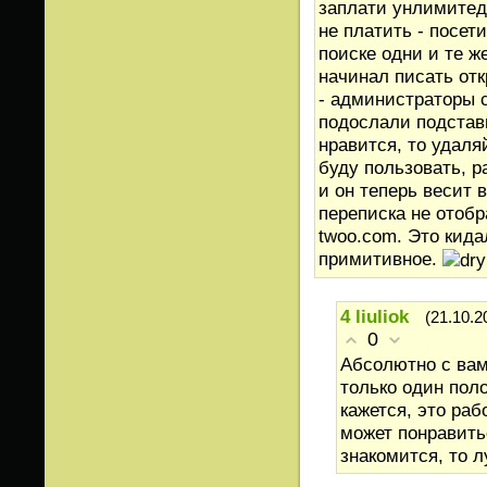
заплати унлимитед 
не платить - посет
поиске одни и те же
начинал писать отк
- администраторы с
подослали подставн
нравится, то удаля
буду пользовать, р
и он теперь весит 
переписка не отобр
twoo.com. Это кида
примитивное.
4
liuliok
(21.10.2
0
Абсолютно с вам
только один поло
кажется, это ра
может понравить
знакомится, то 