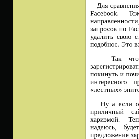
Для сравнения 
Facebook. Т
направленност
запросов по Fac
удалить свою с
подобное. Это в
Так что ес
зарегистрирова
покинуть и почи
интересного 
«лестных» эпите
Ну а если оче
приличный са
харизмой. Теп
надеюсь, буде
предложение зар