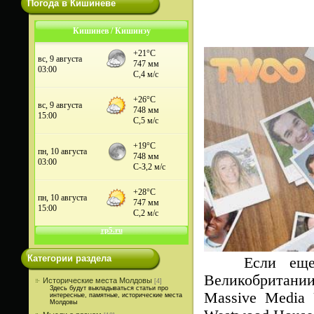
Погода в Кишиневе
Кишинев / Кишинэу
Категории раздела
Если еще не
Великобритани
Исторические места Молдовы
[4]
Здесь будут выкладываться статьи про
Massive Media 
интересные, памятные, исторические места
Молдовы