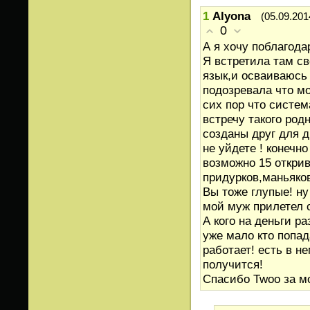
1
Alyona
(05.09.201
0
А я хочу поблагода
Я встретила там св
язык,и осваиваюсь 
подозревала что мо
сих пор что систем
встречу такого род
созданы друг для д
не уйдете ! конечн
возможно 15 открив
придурков,маньяков
Вы тоже глупые! ну
мой муж прилетел с
А кого на деньги ра
уже мало кто попада
работает! есть в н
получится!
Спасибо Twoo за м