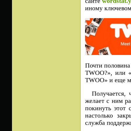
сайте
wordstat.
иному ключевом
Почти половина 
TWOO?», или 
TWOO» и еще мн
Получается, ч
желает с ним ра
покинуть этот 
настолько закр
служба поддержк