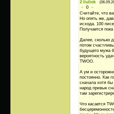
2
liuliok
(06.09.2
0
Считайте, что в
Но опять же, да
исхода. 100 писе
Получается пока
Далее, сколько 
потом счастливы
будущего мужа б
вероятность уда
TWOO.
А ум и осторожн
постоянно. Как г
сначала хотя бы
народ привык сн
там зарегистрир
Что касается TW
бесцеремонность