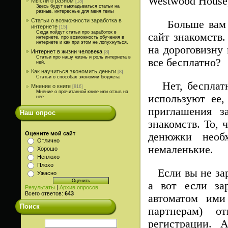
Westwood House
Мысли о разном
[18]
Здесь будут выкладываться статьи на
разные, интересные для меня темы
Статьи о возможности заработка в
Больше вам вр
интернете
[15]
Сюда пойдут статьи про заработок в
сайт знакомств.
интернете, про возможность обучения в
интернете и как при этом не лопухнуться.
на дороговизну
Интернет в жизни человека
[8]
Статьи про нашу жизнь и роль интернета в
все бесплатно?
ней.
Как научиться экономить деньги
[8]
Статьи о способах экономии бюджета
Нет, бесплатно
Мнение о книге
[816]
Мнение о прочитанной книге или отзыв на
используют ее
нее
приглашения з
Наш опрос
знакомств. То, 
Оцените мой сайт
денюжки необ
Отлично
немаленькие.
Хорошо
Неплохо
Плохо
Если вы не зар
Ужасно
а вот если зар
Результаты
|
Архив опросов
Всего ответов:
643
автоматом ими
Поиск
партнерам) о
регистрации. 