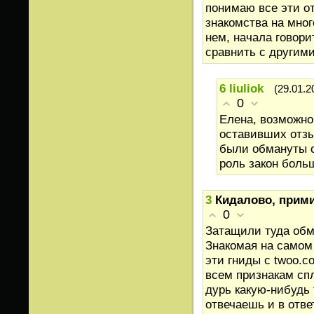
понимаю все эти от
знакомства на мног
нем, начала говори
сравнить с другим
6
liuliok
(29.01.2
0
Елена, возможно
оставивших отзы
были обмануты с
роль закон боль
3
Кидалово, прими
0
Затащили туда обма
Знакомая на самом 
эти гниды с twoo.
всем признакам сп
дурь какую-нибудь 
отвечаешь и в отве