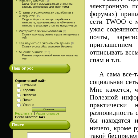
Мысли о разном
[18]
Здесь будут выкладываться статьи на
электронную п
разные, интересные для меня темы
форумах) пришл
Статьи о возможности заработка в
интернете
[15]
Сюда пойдут статьи про заработок в
сети TWOO с мо
интернете, про возможность обучения в
интернете и как при этом не лопухнуться.
ужас содеянног
Интернет в жизни человека
[8]
Статьи про нашу жизнь и роль интернета в
почты,
зарег
ней.
приглашением 
Как научиться экономить деньги
[8]
Статьи о способах экономии бюджета
отписывать всем
Мнение о книге
[816]
Мнение о прочитанной книге или отзыв на
спам и т.п.
нее
Наш опрос
А сама все-так
социальная сет
Оцените мой сайт
Отлично
Мне кажется, 
Хорошо
Неплохо
Полезной инфо
Плохо
практически 
Ужасно
разновидность с
Результаты
|
Архив опросов
Всего ответов:
643
бы находятся и
Поиск
ничего, кроме р
такой беспредел