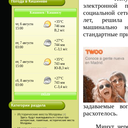
Погода в Кишиневе
электронной 
социальной сет
Кишинев / Кишинэу
лет, решила 
машинально н
стандартные при
задаваемые в
Категории раздела
расхотелось.
Исторические места Молдовы
[4]
Здесь будут выкладываться статьи про
интересные, памятные, исторические места
Молдовы
Минут через 1