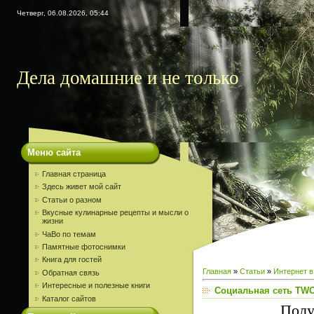
Четверг, 06.08.2026, 05:44
Дела домашние и не только
Меню сайта
Главная страница
Здесь живет мой сайт
Статьи о разном
Вкусные кулинарные рецепты и мысли о
жизни
ЧаВо по темам
Памятные фотоснимки
Книга для гостей
Главная
»
Статьи
»
Интернет в
Обратная связь
Интересные и полезные книги
Cоциальная сеть TWO
Каталог сайтов
Полу