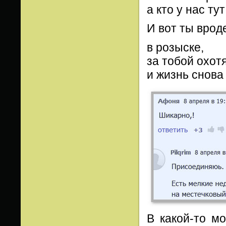
а кто у нас т
И вот ты врод
в розыске,
за тобой охотя
и жизнь снова
В какой-то м