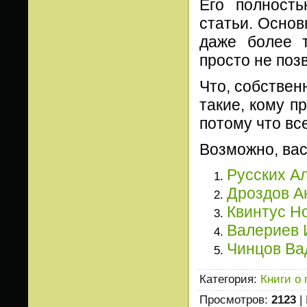
Его полност
статьи. Основ
даже более 
просто не поз
Что, собствен
такие, кому п
потому что вс
Возможно, вас
Русских А
Дроздов А
Квинтус Н
Валериев 
Чинцов Ва
Категория
:
Книги о
Просмотров
:
2123
|