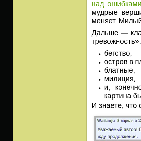
над ошибкам
мудрые верши
меняет. Милы
Дальше — кла
тревожность»:
бегство,
остров в п
блатные,
милиция,
и, конечн
картина б
И знаете, что