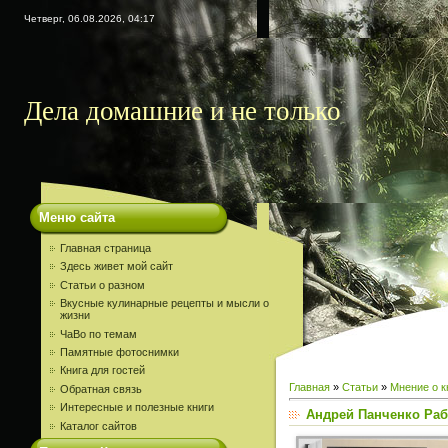
Четверг, 06.08.2026, 04:17
Дела домашние и не только
Меню сайта
Главная страница
Здесь живет мой сайт
Статьи о разном
Вкусные кулинарные рецепты и мысли о
жизни
ЧаВо по темам
Памятные фотоснимки
Книга для гостей
Главная
»
Статьи
»
Мнение о к
Обратная связь
Интересные и полезные книги
Андрей Панченко Раб
Каталог сайтов