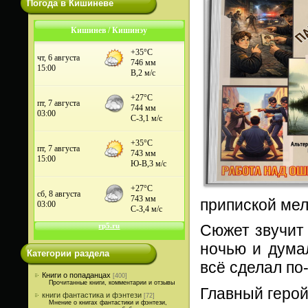
Погода в Кишиневе
Кишинев / Кишинэу
припиской ме
Сюжет звучит 
ночью и дума
Категории раздела
всё сделал п
Книги о попаданцах
[400]
Прочитанные книги, комментарии и отзывы
Главный геро
книги фантастика и фэнтези
[72]
Мнение о книгах фантастики и фэнтези,