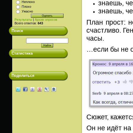
знаешь, че
Неплохо
Плохо
знаешь, че
Ужасно
Результаты
|
Архив опросов
План прост: 
Всего ответов:
643
счастливо. Ге
Поиск
часы.
…если бы не о
Статистика
Поделиться
Сюжет, кажется
Он не идёт на