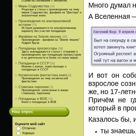
ссылки на скачивание с библиотек.
Много думал н
Миры Содружества
[33]
Рецензии и статьи о произведениях на тему
миров Содружества, фанфики на "Шахтера" и
А Вселенная —
аналогичные книги.
Произведения по альтернативной
истории
[73]
История развивается по альтернативному
варианту без участия попаданцев
Фанфики на Землю лишних
[40]
Произведения - фанфики на "Землю лишних"
Андрея Круза
Попаданцы прогрессоры
[58]
Здесь выкладываются статьи с отзывами о
произведениях про попаданцев прогрессоров
и их деятельности в более отсталых мирах.
Попаданцы в СССР
[56]
Мнение о книгах, повествующих о
попаданцах в СССР
И вот он соб
Космическая фантастика книги
[8]
Произведения на тему космической
взрослое созн
фантастики
Стимпанк паропанк
[3]
же, но 17-летн
Произведения, написанные в жанре
стимпанка, паропанка
Причём не гд
Попаданцы в ВОВ
[73]
Книги о попаданцах в ВОВ
который в про
Наш опрос
Казалось бы, 
Оцените мой сайт
Отлично
ты знаешь,
Хорошо