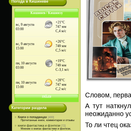
Погода в Кишиневе
Кишинев / Кишинэу
Словом, перва
А тут наткну
Категории раздела
неожиданно у
Книги о попаданцах
[400]
Прочитанные книги, комментарии и отзывы
То ли чтец ок
книги фантастика и фэнтези
[72]
Мнение о книгах фантастики и фэнтези,