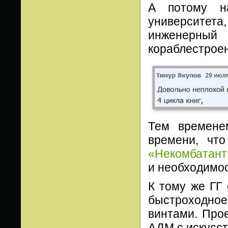
А потому на
университет
инженерны
кораблестроен
Тем времене
времени, чт
«Некомбатант
и необходимо
К тому же ГГ
быстроходно
винтами. Прое
АДМ с искусс