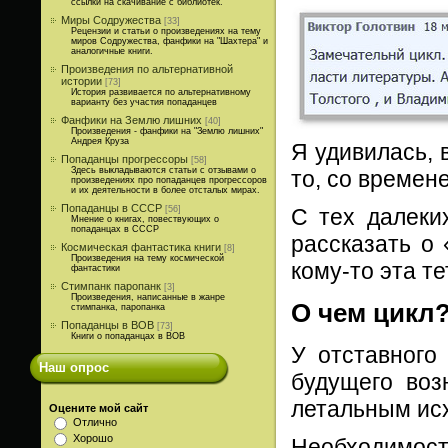
ссылки на скачивание с библиотек.
Миры Содружества
[33]
Рецензии и статьи о произведениях на тему
миров Содружества, фанфики на "Шахтера" и
аналогичные книги.
Произведения по альтернативной
истории
[73]
История развивается по альтернативному
варианту без участия попаданцев
Фанфики на Землю лишних
[40]
Произведения - фанфики на "Землю лишних"
Андрея Круза
Я удивилась, 
Попаданцы прогрессоры
[58]
Здесь выкладываются статьи с отзывами о
то, со времен
произведениях про попаданцев прогрессоров
и их деятельности в более отсталых мирах.
Попаданцы в СССР
[56]
С тех далеки
Мнение о книгах, повествующих о
попаданцах в СССР
рассказать о
Космическая фантастика книги
[8]
Произведения на тему космической
кому-то эта те
фантастики
Стимпанк паропанк
[3]
Произведения, написанные в жанре
О чем цикл
стимпанка, паропанка
Попаданцы в ВОВ
[73]
Книги о попаданцах в ВОВ
У отставного
Наш опрос
будущего воз
летальным исх
Оцените мой сайт
Отлично
Хорошо
Необходимост