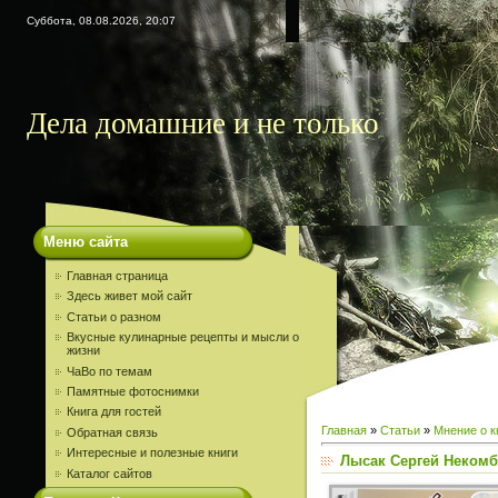
Суббота, 08.08.2026, 20:07
Дела домашние и не только
Меню сайта
Главная страница
Здесь живет мой сайт
Статьи о разном
Вкусные кулинарные рецепты и мысли о
жизни
ЧаВо по темам
Памятные фотоснимки
Книга для гостей
Главная
»
Статьи
»
Мнение о к
Обратная связь
Интересные и полезные книги
Лысак Сергей Некомб
Каталог сайтов