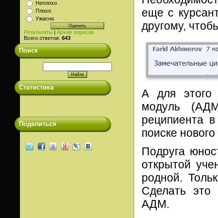
Неплохо
еще с курсант
Плохо
Ужасно
другому, чтоб
Результаты
|
Архив опросов
Всего ответов:
643
Поиск
Статистика
А для этого
модуль (АДМ
реципиента в
Поделиться
поиске нового 
Подруга юнос
открытой уче
родной. Толь
Сделать это 
АДМ.