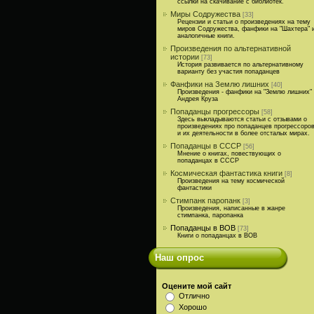
ссылки на скачивание с библиотек.
Миры Содружества
[33]
Рецензии и статьи о произведениях на тему
миров Содружества, фанфики на "Шахтера" 
аналогичные книги.
Произведения по альтернативной
истории
[73]
История развивается по альтернативному
варианту без участия попаданцев
Фанфики на Землю лишних
[40]
Произведения - фанфики на "Землю лишних"
Андрея Круза
Попаданцы прогрессоры
[58]
Здесь выкладываются статьи с отзывами о
произведениях про попаданцев прогрессоро
и их деятельности в более отсталых мирах.
Попаданцы в СССР
[56]
Мнение о книгах, повествующих о
попаданцах в СССР
Космическая фантастика книги
[8]
Произведения на тему космической
фантастики
Стимпанк паропанк
[3]
Произведения, написанные в жанре
стимпанка, паропанка
Попаданцы в ВОВ
[73]
Книги о попаданцах в ВОВ
Наш опрос
Оцените мой сайт
Отлично
Хорошо