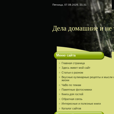
Пятница, 07.08.2026, 21:31
Дела домашние и не 
Меню сайта
Главная страница
Здесь живет мой сайт
Статьи о разном
Вкусные кулинарные рецепты и мысли 
жизни
ЧаВо по темам
Памятные фотоснимки
Книга для гостей
Обратная связь
Интересные и полезные книги
Каталог сайтов