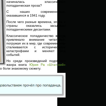
начиналась классическая
попаданческая проза?
С наших современников,
оказавшихся в 1941 году.
После чего разные времена, эпохи и
страны оказались засыпаны
попаданческими десантами.
Классическое попаданчество всегда
привлекало внимание читателей,
погружая их в мир, где современники
сталкиваются с историческими
катастрофами и меняют ход
событий.
Но среди произведений подобного
жанра книга
Юрия Ра «Штатский»
о боли знакомому сюжету.