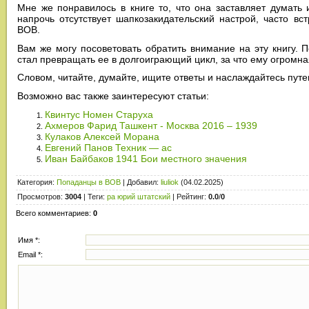
Мне же понравилось в книге то, что она заставляет думать
напрочь отсутствует шапкозакидательский настрой, часто в
ВОВ.
Вам же могу посоветовать обратить внимание на эту книгу. П
стал превращать ее в долгоиграющий цикл, за что ему огромна
Словом, читайте, думайте, ищите ответы и наслаждайтесь пут
Возможно вас также заинтересуют статьи:
Квинтус Номен Старуха
Ахмеров Фарид Ташкент - Москва 2016 – 1939
Кулаков Алексей Морана
Евгений Панов Техник — ас
Иван Байбаков 1941 Бои местного значения
Категория
:
Попаданцы в ВОВ
|
Добавил
:
liuliok
(04.02.2025)
Просмотров
:
3004
|
Теги
:
ра юрий штатский
|
Рейтинг
:
0.0
/
0
Всего комментариев
:
0
Имя *:
Email *: