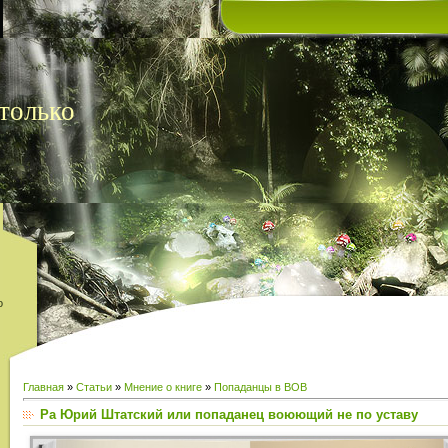
только
о
Главная
»
Статьи
»
Мнение о книге
»
Попаданцы в ВОВ
Ра Юрий Штатский или попаданец воюющий не по уставу