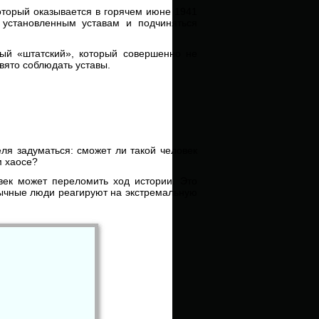
оторый оказывается в горячем июне 1941
ь установленным уставам и подчиняться
ный «штатский», который совершенно не
свято соблюдать уставы.
еля задуматься: сможет ли такой человек
м хаосе?
век может переломить ход истории. Это
бычные люди реагируют на экстремальную