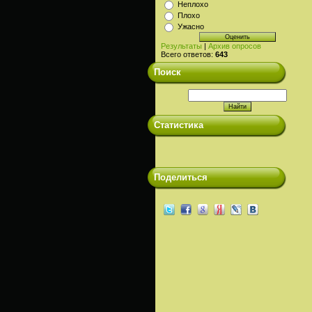
Неплохо
Плохо
Ужасно
Результаты
|
Архив опросов
Всего ответов:
643
Поиск
Статистика
Поделиться