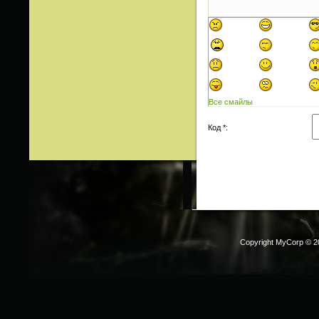
Все смайлы
Код *:
Copyright MyCorp © 2