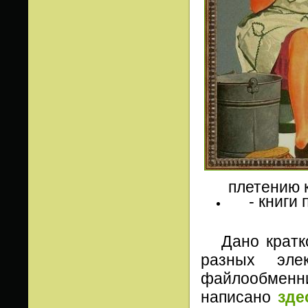
плетению 
- книги п
Дано краткое
разных элек
файлообменник
написано
зде