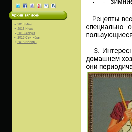
- зимние 
Архив записей
Рецепты все 
2013 Май
специально о
2013 Июль
пользующиеся
2013 Август
2013 Сентябрь
2013 Ноябрь
3. Интересны
домашнем хозя
они периодиче