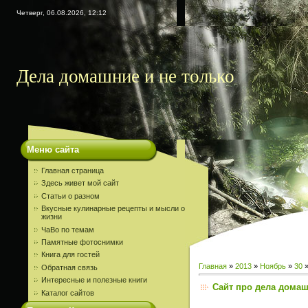
Четверг, 06.08.2026, 12:12
Дела домашние и не только
Меню сайта
Главная страница
Здесь живет мой сайт
Статьи о разном
Вкусные кулинарные рецепты и мысли о
жизни
ЧаВо по темам
Памятные фотоснимки
Книга для гостей
Главная
»
2013
»
Ноябрь
»
30
»
Обратная связь
Интересные и полезные книги
Сайт про дела дома
Каталог сайтов