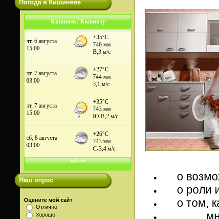
Погода в Кишиневе
Кишинев / Кишинэу
о возможн
Наш опрос
о роли ин
о том, ка
Оцените мой сайт
Отлично
мнение 
Хорошо