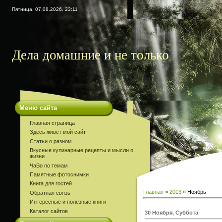
Пятница, 07.08.2026, 23:11
Дела домашние и не только
Меню сайта
Главная страница
Здесь живет мой сайт
Статьи о разном
Вкусные кулинарные рецепты и мысли о
жизни
ЧаВо по темам
Памятные фотоснимки
Книга для гостей
Главная
»
2013
»
Ноябрь
Обратная связь
Интересные и полезные книги
Каталог сайтов
30 Ноября, Суббота