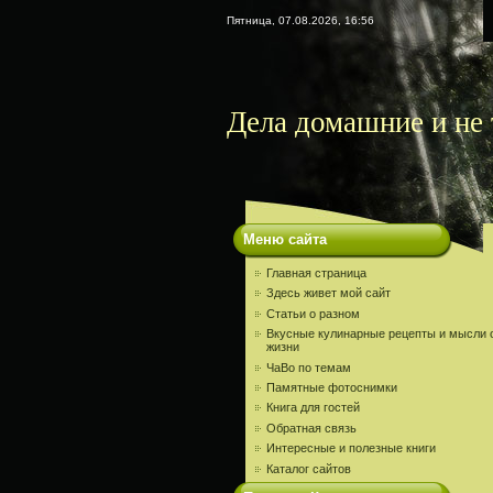
Пятница, 07.08.2026, 16:56
Дела домашние и не 
Меню сайта
Главная страница
Здесь живет мой сайт
Статьи о разном
Вкусные кулинарные рецепты и мысли 
жизни
ЧаВо по темам
Памятные фотоснимки
Книга для гостей
Обратная связь
Интересные и полезные книги
Каталог сайтов