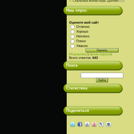
Скальный монастырь Цыпово
[15]
Наш опрос
Оцените мой сайт
Отлично
Хорошо
Неплохо
Плохо
Ужасно
Результаты
|
Архив опросов
Всего ответов:
643
Поиск
Статистика
Поделиться