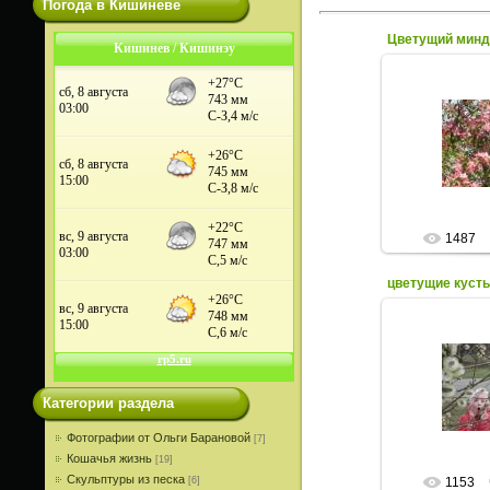
Погода в Кишиневе
Цветущий минд
Кишинев / Кишинэу
12.0
Цветущий ми
пл
1487
цветущие куст
12.0
Фото весенних
цветущих дер
Категории раздела
Фотографии от Ольги Барановой
[7]
Кошачья жизнь
[19]
Скульптуры из песка
[6]
1153