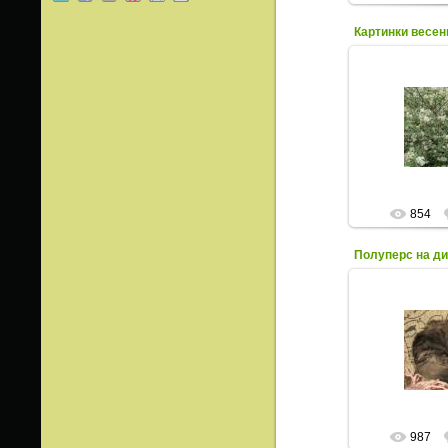
Картинки весен
12.0
Фото весен
цветущих
854
Полуперс на д
03.0
Симпатичное
соз
987