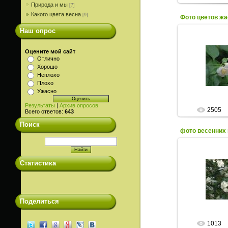
Природа и мы
[7]
Какого цвета весна
[9]
Фото цветов ж
Наш опрос
12.0
Оцените мой сайт
Отлично
Фото весенних
Хорошо
цветущих дер
Неплохо
Плохо
Ужасно
Результаты
|
Архив опросов
2505
Всего ответов:
643
Поиск
фото весенних 
Статистика
12.0
Фото весенних
цветущих дер
Поделиться
1013