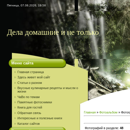
Пятница, 07.08.2026, 19:58
Дела домашние и не только
Меню сайта
Главная страница
Здесь живет мой сайт
Статьи о разном
Вкусные кулинарные рецепты и мысли о
жизни
ЧаВо по темам
Памятные фотоснимки
Книга для гостей
Главная
»
Фотоальбом
» Фотог
Обратная связь
Интересные и полезные книги
Каталог сайтов
Фотографий в разделе
:
48