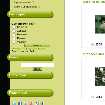
Фото цветов ж
Природа и мы
[7]
Какого цвета весна
[9]
Наш опрос
12.0
Фото весенних
Оцените мой сайт
цветущих дер
Отлично
Хорошо
Неплохо
Плохо
Ужасно
2505
Результаты
|
Архив опросов
Всего ответов:
643
фото весенних 
Поиск
12.0
Статистика
Фото весенних
цветущих дер
Поделиться
1013