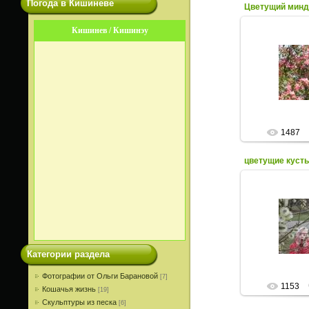
Погода в Кишиневе
Цветущий минд
Кишинев / Кишинэу
12.0
Цветущий ми
пл
1487
цветущие куст
12.0
Фото весенних
цветущих дер
Категории раздела
Фотографии от Ольги Барановой
[7]
1153
Кошачья жизнь
[19]
Скульптуры из песка
[6]