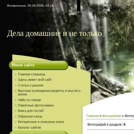
Воскресенье, 09.08.2026, 04:14
Дела домашние и не только
Меню сайта
Главная страница
Здесь живет мой сайт
Статьи о разном
Вкусные кулинарные рецепты и мысли о
жизни
ЧаВо по темам
Памятные фотоснимки
Книга для гостей
Главная
»
Фотоальбом
» Фотог
Обратная связь
Интересные и полезные книги
Фотографий в разделе
:
9
Каталог сайтов