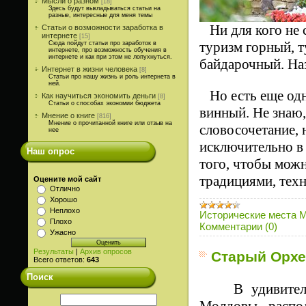
Мысли о разном
[18]
Здесь будут выкладываться статьи на
разные, интересные для меня темы
Ни для кого не 
Статьи о возможности заработка в
интернете
[15]
туризм горный, 
Сюда пойдут статьи про заработок в
интернете, про возможность обучения в
интернете и как при этом не лопухнуться.
байдарочный. Наз
Интернет в жизни человека
[8]
Статьи про нашу жизнь и роль интернета в
ней.
Но есть еще одна
Как научиться экономить деньги
[8]
Статьи о способах экономии бюджета
винный. Не знаю,
Мнение о книге
[816]
Мнение о прочитанной книге или отзыв на
словосочетание, 
нее
исключительно в 
Наш опрос
того, чтобы мож
традициями, техн
Оцените мой сайт
Отлично
Хорошо
Неплохо
Исторические места 
Плохо
Комментарии (0)
Ужасно
Результаты
|
Архив опросов
Старый Орхе
Всего ответов:
643
Поиск
В удивите
Молдовы, распо