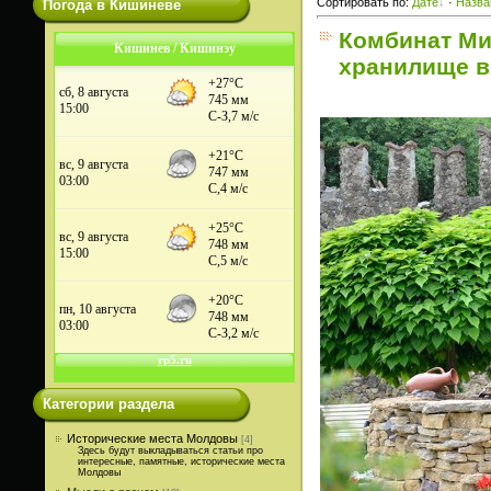
Сортировать по
:
Дате
·
Назва
Погода в Кишиневе
Комбинат Ми
Кишинев / Кишинэу
хранилище в
Категории раздела
Исторические места Молдовы
[4]
Здесь будут выкладываться статьи про
интересные, памятные, исторические места
Молдовы