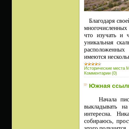
Благодаря своей
многочисленных 
что изучать и 
уникальная ска
расположенных 
имеются нескольк
Исторические места 
Комментарии (0)
Южная ссыл
Начала пи
выкладывать на
интересн
а
.
Н
ик
собираюсь, прос
этого получится,