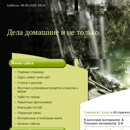
Суббота, 08.08.2026, 10:41
Дела домашние и не только
Меню сайта
Главная страница
Здесь живет мой сайт
Статьи о разном
Вкусные кулинарные рецепты и мысли о
жизни
ЧаВо по темам
Памятные фотоснимки
Книга для гостей
Главная
»
Статьи
» Историчес
Обратная связь
Интересные и полезные книги
В категории материалов
:
4
Показано материалов
:
1-4
Каталог сайтов