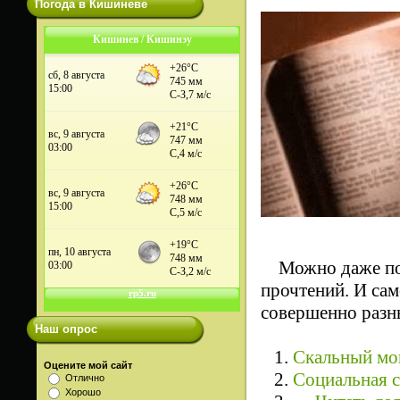
Погода в Кишиневе
Кишинев / Кишинэу
Можно даже поп
прочтений. И сам
совершенно разны
Наш опрос
1.
Скальный мо
Оцените мой сайт
2.
Cоциальная с
Отлично
Хорошо