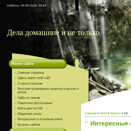
Суббота, 08.08.2026, 13:46
Дела домашние и не только
Меню сайта
Главная страница
Здесь живет мой сайт
Статьи о разном
Вкусные кулинарные рецепты и мысли о
жизни
ЧаВо по темам
Памятные фотоснимки
Книга для гостей
Главная
»
2013
»
Август
»
13
Обратная связь
Интересные и полезные книги
Интересные 
Каталог сайтов