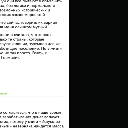
уж они все пытаются объяснить
ах, без логики и нормального
возможных исторических и
еских закономерностей.
ято сейчас говорить их вариант
ля меня слишком мутный.
ости я считала, что хорошо
лько те страны, которые
ируют колонии, туземцев или же
ботящее население. Но в жизни
о не так просто. Взять, к
, Германию.
ии (0)
е согласиться, что в наше время
 зарабатывания денег волнует
огих, потому у книги «Искусство
еньги» наверняка найдется масса