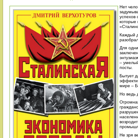
Нет чело
задумыв
успехов 
которые 
«Сталин
Каждый д
разобрал
Для одни
заключен
энтузиаз
– умелый
посты.
Бытует д
эффектив
мире – Б
Но ведь 
Огромная
гражданс
разруше
населени
возродит
промышл
Не зря в