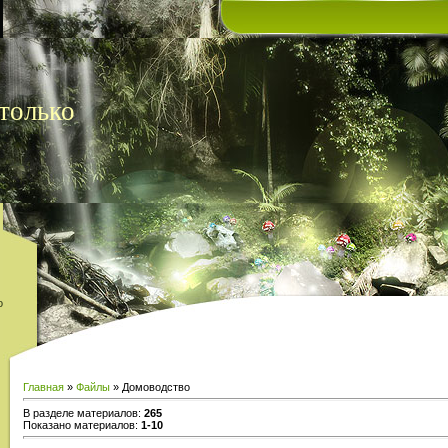
только
о
Главная
»
Файлы
» Домоводство
В разделе материалов
:
265
Показано материалов
:
1-10