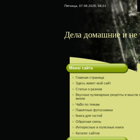
Пятница, 07.08.2026, 04:01
Дела домашние и не 
Меню сайта
Главная страница
Здесь живет мой сайт
Статьи о разном
Вкусные кулинарные рецепты и мысли 
жизни
ЧаВо по темам
Памятные фотоснимки
Книга для гостей
Обратная связь
Интересные и полезные книги
Каталог сайтов