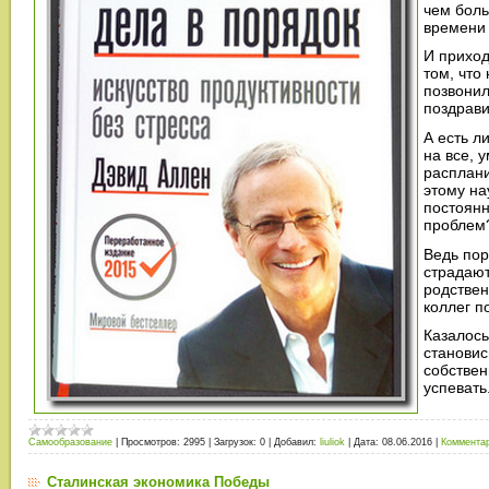
чем боль
времени 
И приход
том, что
позвонил
поздрави
А есть л
на все, 
расплани
этому на
постоянн
проблем
Ведь пор
страдают
родствен
коллег п
Казалось
становис
собствен
успевать
Самообразование
|
Просмотров:
2995
|
Загрузок:
0
|
Добавил:
liuliok
|
Дата:
08.06.2016
|
Комментар
Сталинская экономика Победы