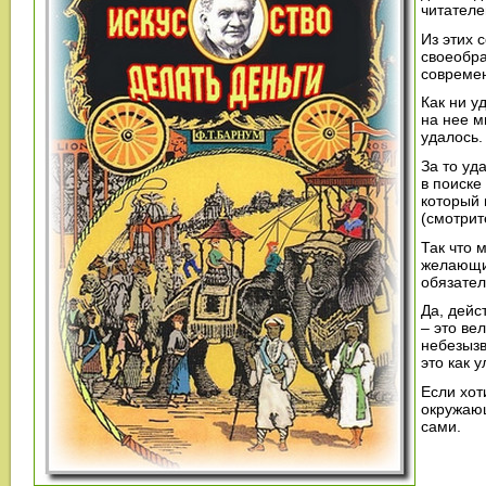
читателе
Из этих 
своеобр
современ
Как ни у
на нее м
удалось.
За то уд
в поиске
который 
(смотрит
Так что 
желающи
обязател
Да, дейс
– это ве
небезызв
это как у
Если хот
окружающ
сами.