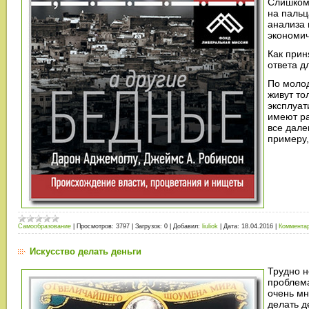
Слишком 
на пальц
анализа 
экономич
Как прин
ответа д
По молод
живут то
эксплуат
имеют ра
все далек
примеру
Самообразование
|
Просмотров:
3797
|
Загрузок:
0
|
Добавил:
liuliok
|
Дата:
18.04.2016
|
Комментар
Искусство делать деньги
Трудно н
проблема
очень мн
делать д