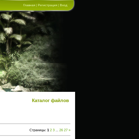
Главная
|
Регистрация
|
Вход
Каталог файлов
Страницы
:
1
2
3
...
26
27
»