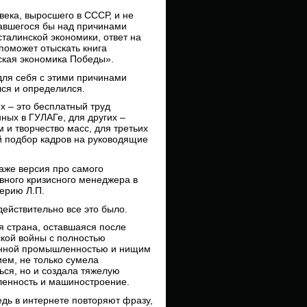
века, выросшего в СССР, и не
авшегося бы над причинами
сталинской экономики, ответ на
поможет отыскать книга
ская экономика Победы».
ля себя с этими причинами
ся и определился.
х – это бесплатный труд
ных в ГУЛАГе, для других –
м и творчество масс, для третьих
 подбор кадров на руководящие
аже версия про самого
ного кризисного менеджера в
ерию Л.П.
действительно все это было.
 страна, оставшаяся после
кой войны с полностью
нной промышленностью и нищим
ем, не только сумела
ься, но и создала тяжелую
енность и машиностроение.
едь в интернете повторяют фразу,