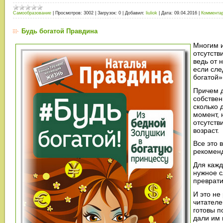
Самообразование
|
Просмотров:
3002
|
Загрузок:
0
|
Добавил:
liuliok
|
Дата:
09.04.2016
|
Комментар
Будь богатой Правдина
Многим и
отсутств
ведь от 
если сле
богатой»
Причем 
собствен
сколько 
момент, 
отсутств
возраст.
Все это 
рекомен
Для кажд
нужное с
преврати
И это не
читателе
готовы п
дали им 