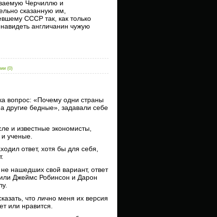
ваемую Черчиллю и
ельно сказанную им,
вшему СССР так, как только
навидеть англичанин чужую
ии (0)
а вопрос: «Почему одни страны
 а другие бедные», задавали себе
сле и известные экономисты,
 и ученые.
аходил ответ, хотя бы для себя,
т.
 не нашедших свой вариант, ответ
или Джеймс Робинсон и Дарон
у.
сказать, что лично меня их версия
ет или нравится.