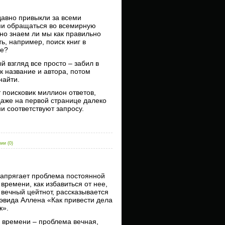
авно привыкли за всеми
ми обращаться во всемирную
 но знаем ли мы как правильно
ь, например, поиск книг в
те?
й взгляд все просто – забил в
к название и автора, потом
найти.
 поисковик миллион ответов,
аже на первой странице далеко
ни соответствуют запросу.
ии (0)
апрягает проблема постоянной
 времени, как избавиться от нее,
 вечный цейтнот, рассказывается
Дэвида Аллена «Как привести дела
к».
 времени – проблема вечная,