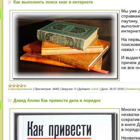
Как выполнять поиск книг в интернете
Мы уже д
справка
паутину,
выполнят
интерне
На первы
поискови
нажал – 
И выдает
причем д
не все о
Самообразование
|
Просмотров:
4449
|
Загрузок:
0
|
Добавил:
liuliok
|
Дата:
26.07.2016
|
Комментар
Дэвид Аллен Как привести дела в порядок
Многих н
нехватки
сократив
в книге 
в порядо
Нехватка