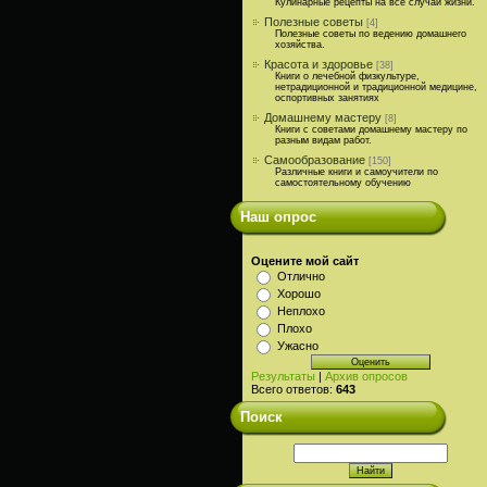
Кулинарные рецепты на все случаи жизни.
Полезные советы
[4]
Полезные советы по ведению домашнего
хозяйства.
Красота и здоровье
[38]
Книги о лечебной физкультуре,
нетрадиционной и традиционной медицине,
оспортивных занятиях
Домашнему мастеру
[8]
Книги с советами домашнему мастеру по
разным видам работ.
Самообразование
[150]
Различные книги и самоучители по
самостоятельному обучению
Наш опрос
Оцените мой сайт
Отлично
Хорошо
Неплохо
Плохо
Ужасно
Результаты
|
Архив опросов
Всего ответов:
643
Поиск