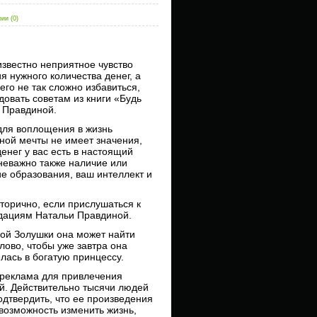
ии (0)
звестно неприятное чувство
ия нужного количества денег, а
него не так сложно избавиться,
довать советам из книги «Будь
 Правдиной.
для воплощения в жизнь
ной мечты не имеет значения,
денег у вас есть в настоящий
неважно также наличие или
ие образования, ваш интеллект и
вторично, если прислушаться к
дациям Натальи Правдиной.
ой Золушки она может найти
лово, чтобы уже завтра она
лась в богатую принцессу.
 реклама для привлечения
й. Действительно тысячи людей
одтвердить, что ее произведения
возможность изменить жизнь,