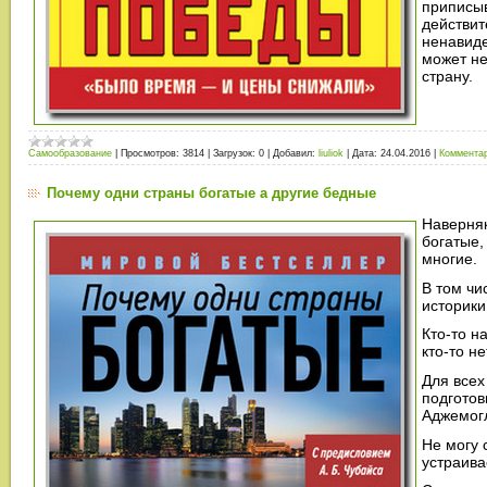
приписы
действит
ненавиде
может не
страну.
Самообразование
|
Просмотров:
3814
|
Загрузок:
0
|
Добавил:
liuliok
|
Дата:
24.04.2016
|
Комментар
Почему одни страны богатые а другие бедные
Наверняк
богатые,
многие.
В том чи
историки
Кто-то н
кто-то не
Для всех
подготов
Аджемогл
Не могу 
устраива