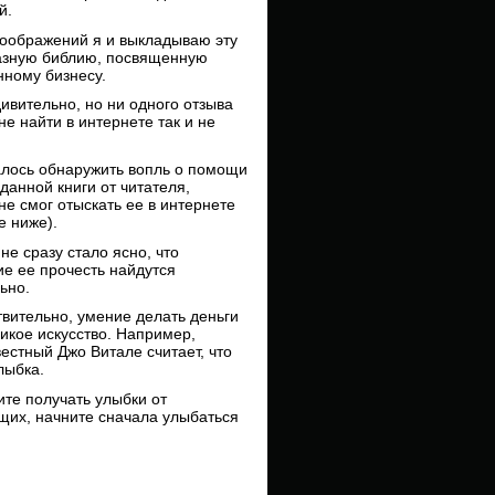
й.
соображений я и выкладываю эту
азную библию, посвященную
ному бизнесу.
дивительно, но ни одного отзыва
не найти в интернете так и не
алось обнаружить вопль о помощи
 данной книги от читателя,
не смог отыскать ее в интернете
е ниже).
мне сразу стало ясно, что
е ее прочесть найдутся
ьно.
твительно, умение делать деньги
ликое искусство. Например,
естный Джо Витале считает, что
лыбка.
ите получать улыбки от
их, начните сначала улыбаться