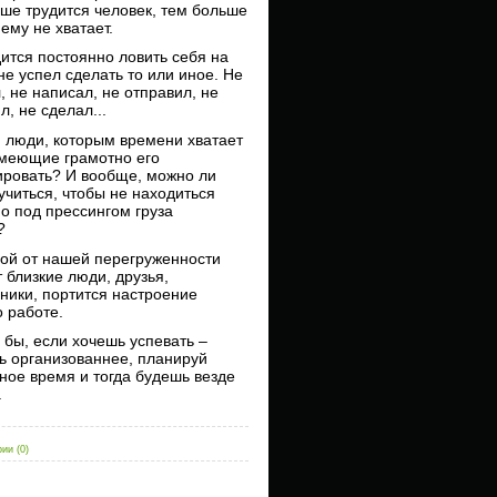
ше трудится человек, тем больше
ему не хватает.
ится постоянно ловить себя на
 не успел сделать то или иное. Не
, не написал, не отправил, не
л, не сделал...
и люди, которым времени хватает
умеющие грамотно его
ровать? И вообще, можно ли
учиться, чтобы не находиться
о под прессингом груза
?
ой от нашей перегруженности
 близкие люди, друзья,
ники, портится настроение
о работе.
 бы, если хочешь успевать –
ь организованнее, планируй
ное время и тогда будешь везде
.
ии (0)