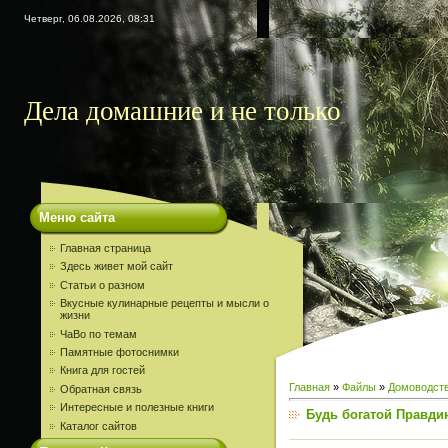
Четверг, 06.08.2026, 08:31
Дела домашние и не только
Меню сайта
Главная страница
Здесь живет мой сайт
Статьи о разном
Вкусные кулинарные рецепты и мысли о
жизни
ЧаВо по темам
Памятные фотоснимки
Книга для гостей
Главная
»
Файлы
»
Домоводст
Обратная связь
Интересные и полезные книги
Будь богатой Правди
Каталог сайтов