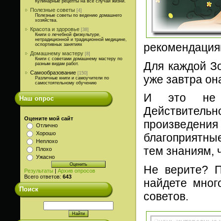
Кулинарные рецепты на все случаи жизни.
Полезные советы
[4]
Полезные советы по ведению домашнего
хозяйства.
Красота и здоровье
[38]
Книги о лечебной физкультуре,
нетрадиционной и традиционной медицине,
рекомендация
оспортивных занятиях
Домашнему мастеру
[8]
Книги с советами домашнему мастеру по
Для каждой З
разным видам работ.
Самообразование
[150]
уже завтра он
Различные книги и самоучители по
самостоятельному обучению
И это не р
Наш опрос
Действительн
Оцените мой сайт
произведени
Отлично
Хорошо
благоприятны
Неплохо
тем знаниям, 
Плохо
Ужасно
Не верите? П
Результаты
|
Архив опросов
Всего ответов:
643
найдете много
Поиск
советов.