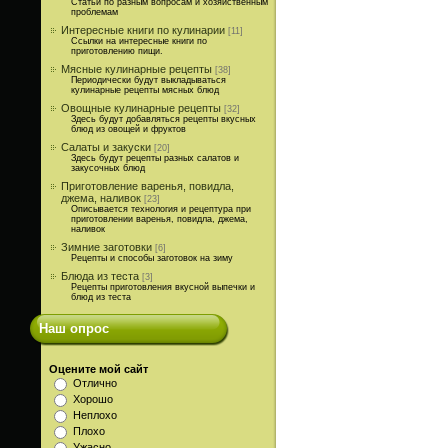
Статьи по разным вопросам и хозяйственным
проблемам
Интересные книги по кулинарии
[11]
Ссылки на интересные книги по
приготовлению пищи.
Мясные кулинарные рецепты
[38]
Периодически будут выкладываться
кулинарные рецепты мясных блюд
Овощные кулинарные рецепты
[32]
Здесь будут добавляться рецепты вкусных
блюд из овощей и фруктов
Салаты и закуски
[20]
Здесь будут рецепты разных салатов и
закусочных блюд
Приготовление варенья, повидла,
джема, наливок
[23]
Описывается технология и рецептура при
приготовлении варенья, повидла, джема,
наливок
Зимние заготовки
[6]
Рецепты и способы заготовок на зиму
Блюда из теста
[3]
Рецепты приготовления вкусной выпечки и
блюд из теста
Наш опрос
Оцените мой сайт
Отлично
Хорошо
Неплохо
Плохо
Ужасно