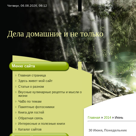
Четверг, 06.08.2026, 06:12
Дела домашние и не только
Меню сайта
Главная страница
Здесь живет мой сайт
Статьи о разном
Вкусные кулинарные рецепты и мысли о
жизни
ЧаВо по темам
Памятные фотоснимки
Книга для гостей
Главная
»
2014
»
Июнь
Обратная связь
Интересные и полезные книги
Каталог сайтов
30 Июня, Понедельник