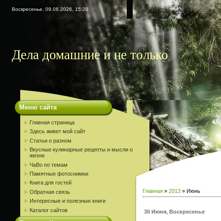
Воскресенье, 09.08.2026, 15:20
Дела домашние и не только
Меню сайта
Главная страница
Здесь живет мой сайт
Статьи о разном
Вкусные кулинарные рецепты и мысли о
жизни
ЧаВо по темам
Памятные фотоснимки
Книга для гостей
Главная
»
2013
»
Июнь
Обратная связь
Интересные и полезные книги
Каталог сайтов
30 Июня, Воскресенье