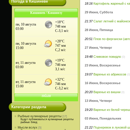
Погода в Кишиневе
18:16
Картофель жареный с к
29 Июня, Суббота
Кишинев / Кишинэу
21:37
Салат летний с майоне
28 Июня, Пятница
20:51
Плов по-фергански (авто
27 Июня, Четверг
19:48
Сливовое повидло
(0)
23 Июня, Воскресенье
19:07
Варенье из абрикосов
(0
16 Июня, Воскресенье
20:20
Варенье из вишни
(0)
13 Июня, Четверг
Категории раздела
19:20
Варенье из белой чере
Рыбные кулинарные рецепты
[17]
03 Июня, Понедельник
Будут публиковаться кулинарные рецепты
рыбных блюд
21:22
Подчеревок в луковой 
Мысли вслух
[5]