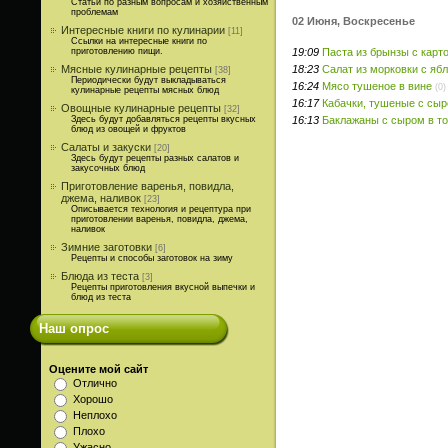
Статьи по разным вопросам и хозяйственным
проблемам
02 Июня, Воскресенье
Интересные книги по кулинарии
[11]
Ссылки на интересные книги по
19:09
Паста из брынзы с кар
приготовлению пищи.
18:23
Салат из морковки с яб
Мясные кулинарные рецепты
[38]
Периодически будут выкладываться
16:24
Мясо тушеное в вине
(0)
кулинарные рецепты мясных блюд
16:17
Кабачки, тушеные с сы
Овощные кулинарные рецепты
[32]
16:13
Баклажаны с сыром в т
Здесь будут добавляться рецепты вкусных
блюд из овощей и фруктов
Салаты и закуски
[20]
Здесь будут рецепты разных салатов и
закусочных блюд
Приготовление варенья, повидла,
джема, наливок
[23]
Описывается технология и рецептура при
приготовлении варенья, повидла, джема,
наливок
Зимние заготовки
[6]
Рецепты и способы заготовок на зиму
Блюда из теста
[3]
Рецепты приготовления вкусной выпечки и
блюд из теста
Наш опрос
Оцените мой сайт
Отлично
Хорошо
Неплохо
Плохо
Ужасно