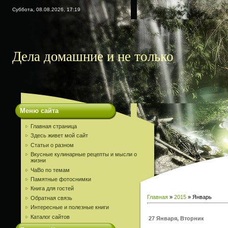
Суббота, 08.08.2026, 17:19
Дела домашние и не только
Меню сайта
Главная страница
Здесь живет мой сайт
Статьи о разном
Вкусные кулинарные рецепты и мысли о
жизни
ЧаВо по темам
Памятные фотоснимки
Книга для гостей
Главная
»
2015
»
Январь
Обратная связь
Интересные и полезные книги
Каталог сайтов
27 Января, Вторник