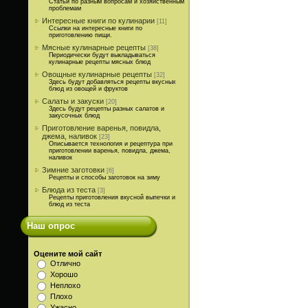
Статьи по разным вопросам и хозяйственным
проблемам
Интересные книги по кулинарии
[11]
Ссылки на интересные книги по
приготовлению пищи.
Мясные кулинарные рецепты
[38]
Периодически будут выкладываться
кулинарные рецепты мясных блюд
Овощные кулинарные рецепты
[32]
Здесь будут добавляться рецепты вкусных
блюд из овощей и фруктов
Салаты и закуски
[20]
Здесь будут рецепты разных салатов и
закусочных блюд
Приготовление варенья, повидла,
джема, наливок
[23]
Описывается технология и рецептура при
приготовлении варенья, повидла, джема,
наливок
Зимние заготовки
[6]
Рецепты и способы заготовок на зиму
Блюда из теста
[3]
Рецепты приготовления вкусной выпечки и
блюд из теста
Наш опрос
Оцените мой сайт
Отлично
Хорошо
Неплохо
Плохо
Ужасно