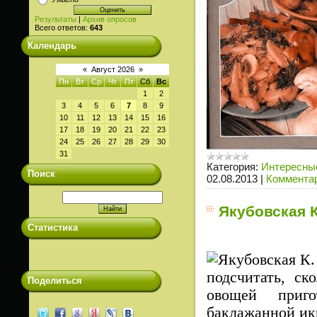
Результаты
|
Архив опросов
Всего ответов:
643
Календарь
«
Август 2026
»
Пн
Вт
Ср
Чт
Пт
Сб
Вс
1
2
3
4
5
6
7
8
9
10
11
12
13
14
15
16
17
18
19
20
21
22
23
24
25
26
27
28
29
30
31
Категория:
Интересные
Поиск
02.08.2013
|
Комментар
Якубовская К
Статистика
подсчитать, ск
Поделиться
овощей приго
баклажанной икр