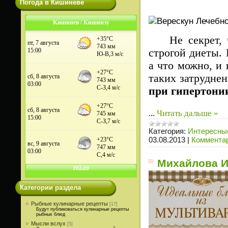
Погода в Кишиневе
Кишинев / Кишинэу
Не секрет, ч
строгой диеты. 
а что можно, и
таких затрудне
при гипертони
...
Читать дальше »
Категория:
Интересные
03.08.2013
|
Комментар
Михайлова И
Категории раздела
Рыбные кулинарные рецепты
[17]
Будут публиковаться кулинарные рецепты
рыбных блюд
Мысли вслух
[5]