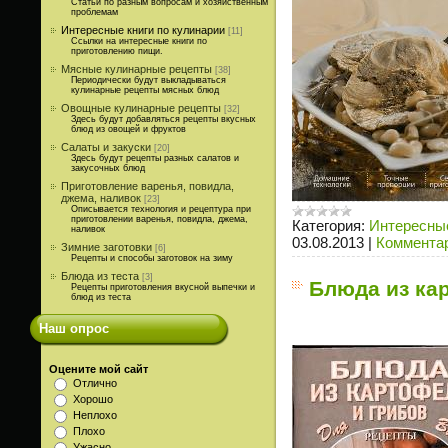
Статьи по разным вопросам и хозяйственным
проблемам
Интересные книги по кулинарии
[11]
Ссылки на интересные книги по
приготовлению пищи.
Мясные кулинарные рецепты
[38]
Периодически будут выкладываться
кулинарные рецепты мясных блюд
Овощные кулинарные рецепты
[32]
Здесь будут добавляться рецепты вкусных
блюд из овощей и фруктов
Салаты и закуски
[20]
Здесь будут рецепты разных салатов и
закусочных блюд
Приготовление варенья, повидла,
джема, наливок
[23]
Описывается технология и рецептура при
приготовлении варенья, повидла, джема,
Категория:
Интересные
наливок
03.08.2013
|
Комментар
Зимние заготовки
[6]
Рецепты и способы заготовок на зиму
Блюда из теста
[3]
Блюда из ка
Рецепты приготовления вкусной выпечки и
блюд из теста
Наш опрос
Оцените мой сайт
Отлично
Хорошо
Неплохо
Плохо
Ужасно