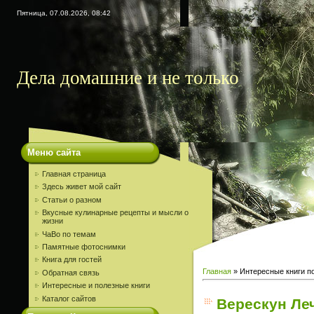
Пятница, 07.08.2026, 08:42
Дела домашние и не только
Меню сайта
Главная страница
Здесь живет мой сайт
Статьи о разном
Вкусные кулинарные рецепты и мысли о
жизни
ЧаВо по темам
Памятные фотоснимки
Книга для гостей
Главная
»
Интересные книги п
Обратная связь
Интересные и полезные книги
Каталог сайтов
Верескун Ле