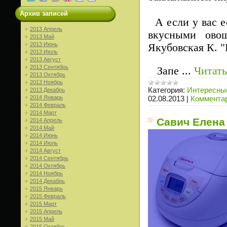
Архив записей
А если у вас е
2013 Апрель
вкусными овощ
2013 Май
2013 Июнь
Якубовская К. "
2013 Июль
2013 Август
2013 Сентябрь
Запе
...
Читать
2013 Октябрь
2013 Ноябрь
Категория:
Интересные
2013 Декабрь
2014 Январь
02.08.2013
|
Комментар
2014 Февраль
2014 Март
Савич Елена
2014 Апрель
2014 Май
2014 Июнь
2014 Июль
2014 Август
2014 Сентябрь
2014 Октябрь
2014 Ноябрь
2014 Декабрь
2015 Январь
2015 Февраль
2015 Март
2015 Апрель
2015 Май
2015 Октябрь