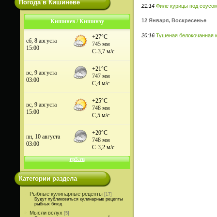
Погода в Кишиневе
21:14
Филе курицы под соусо
12 Января, Воскресенье
Кишинев / Кишинэу
20:16
Тушеная белокочанная к
Категории раздела
Рыбные кулинарные рецепты
[17]
Будут публиковаться кулинарные рецепты
рыбных блюд
Мысли вслух
[5]