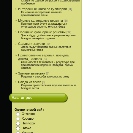
Статьи по разным вопросам и хозяйственным
проблемам
Интересные книги по кулинарии
[11]
Ссылки на интересные книги по
приготовлению пищи.
Мясные кулинарные рецепты
[38]
Периодически будут выкладываться
кулинарные рецепты мясных блюд
Овощные кулинарные рецепты
[32]
Здесь будут добавляться рецепты вкусных
блюд из овощей и фруктов
Салаты и закуски
[20]
Здесь будут рецепты разных салатов и
закусочных блюд
Приготовление варенья, повидла,
джема, наливок
[23]
Описывается технология и рецептура при
приготовлении варенья, повидла, джема,
наливок
Зимние заготовки
[6]
Рецепты и способы заготовок на зиму
Блюда из теста
[3]
Рецепты приготовления вкусной выпечки и
блюд из теста
Наш опрос
Оцените мой сайт
Отлично
Хорошо
Неплохо
Плохо
Ужасно