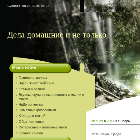
Суббота, 08.08.2026, 08:33
Дела домашние и не только
Меню сайта
Главная страница
Здесь живет мой сайт
Статьи о разном
Вкусные кулинарные рецепты и мысли о
жизни
ЧаВо по темам
Памятные фотоснимки
Книга для гостей
Главная
»
2014
»
Январь
Обратная связь
Интересные и полезные книги
Каталог сайтов
22 Января, Среда