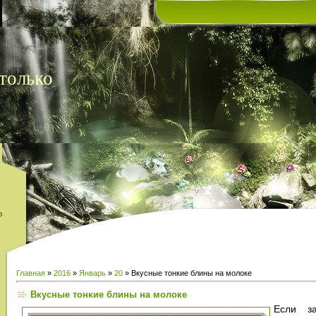
только
о
Главная
»
2016
»
Январь
»
20
» Вкусные тонкие блины на молоке
Вкусные тонкие блины на молоке
Если з