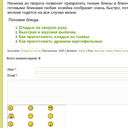
Начинка из творога позволит превратить тонкие блины в блинч
готовыми блинами любая хозяйка сообразит очень быстро, пот
молоке годятся на все случаи жизни.
Похожие блюда:
Оладьи на скорую руку
Быстрая и вкусная выпечка
Как приготовить оладьи из тыквы
Как приготовить драники картофельные
Категория
:
Блюда из теста
|
Просмотров
: 2283 |
Добавил
:
liuliok
|
Теги
:
вкусные тонкие блины на м
Всего комментариев
:
0
Имя *:
Email *: