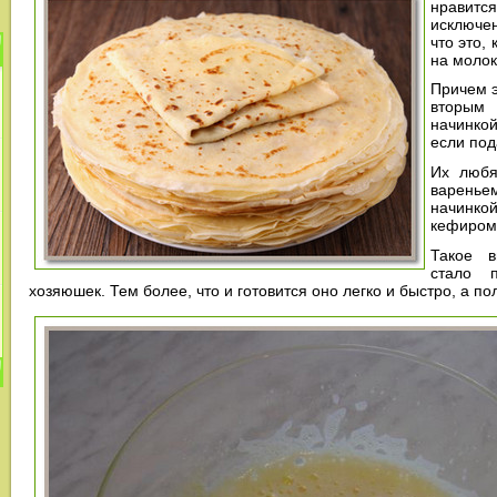
нравит
исключен
что это,
на молок
Причем э
вторым
начинкой
если под
Их любя
варень
начинкой
кефиром
Такое в
стало 
хозяюшек. Тем более, что и готовится оно легко и быстро, а п