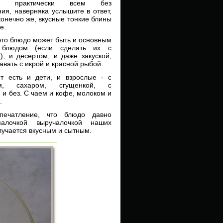
ся практически всем без
ия, наверняка услышите в ответ,
 конечно же, вкусные тонкие блины
е.
то блюдо может быть и основным
 блюдом (если сделать их с
), и десертом, и даже закуской,
авать с икрой и красной рыбой.
т есть и дети, и взрослые - с
ем, сахаром, сгущенкой, с
 и без. С чаем и кофе, молоком и
.
печатление, что блюдо давно
палочкой выручалочкой наших
олучается вкусным и сытным.