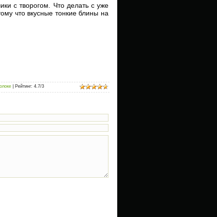
ики с творогом. Что делать с уже
ому что вкусные тонкие блины на
олоке
|
Рейтинг
:
4.7
/
3