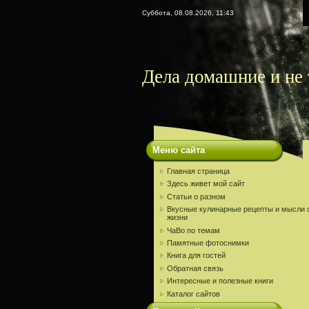
Суббота, 08.08.2026, 11:43
Дела домашние и не 
Меню сайта
Главная страница
Здесь живет мой сайт
Статьи о разном
Вкусные кулинарные рецепты и мысли 
жизни
ЧаВо по темам
Памятные фотоснимки
Книга для гостей
Обратная связь
Интересные и полезные книги
Каталог сайтов