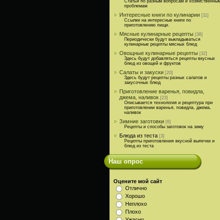
Статьи по разным вопросам и хозяйственны
проблемам
Интересные книги по кулинарии
[11]
Ссылки на интересные книги по
приготовлению пищи.
Мясные кулинарные рецепты
[38]
Периодически будут выкладываться
кулинарные рецепты мясных блюд
Овощные кулинарные рецепты
[32]
Здесь будут добавляться рецепты вкусных
блюд из овощей и фруктов
Салаты и закуски
[20]
Здесь будут рецепты разных салатов и
закусочных блюд
Приготовление варенья, повидла,
джема, наливок
[23]
Описывается технология и рецептура при
приготовлении варенья, повидла, джема,
наливок
Зимние заготовки
[6]
Рецепты и способы заготовок на зиму
Блюда из теста
[3]
Рецепты приготовления вкусной выпечки и
блюд из теста
Наш опрос
Оцените мой сайт
Отлично
Хорошо
Неплохо
Плохо
Ужасно