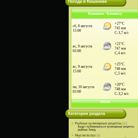
Погода в Кишиневе
Кишинев / Кишинэу
Категории раздела
Рыбные кулинарные рецепты
[17]
Будут публиковаться кулинарные рецепты
рыбных блюд
Мысли вслух
[5]