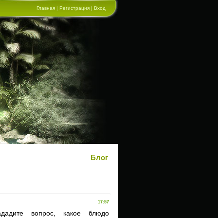
Главная
|
Регистрация
|
Вход
Блог
17:57
ададите вопрос, какое блюдо