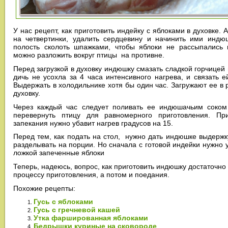
У нас рецепт, как приготовить индейку с яблоками в духовке. 
на четвертинки, удалить сердцевину и начинить ими индю
полость сколоть шпажками, чтобы яблоки не рассыпались 
можно разложить вокруг птицы на противне.
Перед загрузкой в духовку индюшку смазать сладкой горчицей
дичь не усохла за 4 часа интенсивного нагрева, и связать
Выдержать в холодильнике хотя бы один час. Загружают ее в 
духовку.
Через каждый час следует поливать ее индюшачьим соком
перевернуть птицу для равномерного приготовления. П
запекания нужно убавит нагрев градусов на 15.
Перед тем, как подать на стол, нужно дать индюшке выдержку
разделывать на порции. Но сначала с готовой индейки нужно 
ложкой запеченные яблоки
Теперь, надеюсь, вопрос, как приготовить индюшку достаточно
процессу приготовления, а потом и поедания.
Похожие рецепты:
Гусь с яблоками
Гусь с гречневой кашей
Утка фаршированная яблоками
Бедрышки куриные на сковороде