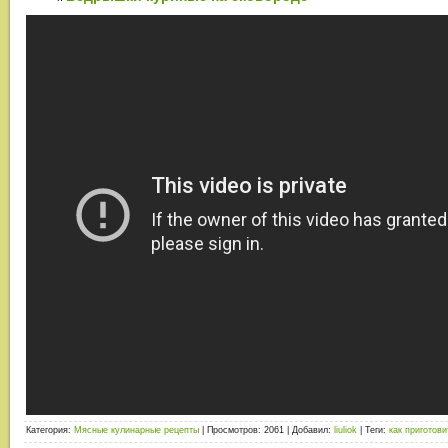
Категория
:
Мясные кулинарные рецепты
|
Просмотров
: 2061 |
Добавил
:
liuliok
|
Теги
:
как приготов