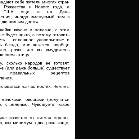
задают себе жители многих стран
е Рождества и Нового года, а
и США еще и на День
рения, иногда именуемый там в
индюшкиным днем».
дейки вкусно и полезно, с этим
не будет никто, а потому готовить
сть – сплошное удовольствие и
ть блюдо, мне кажется, вообще
жно, разве что вы умудритесь
ю сжечь птицу.
у, сколько народов ее готовят,
же (или даже больше) существует
 правильных рецептов
ления.
кливаться на частностях. Чем мы
 яблоками, овощами (получится
, с зеленью. Чувствуете, какое
мне известен от жителя страны,
, как минимум в два раза чаще,