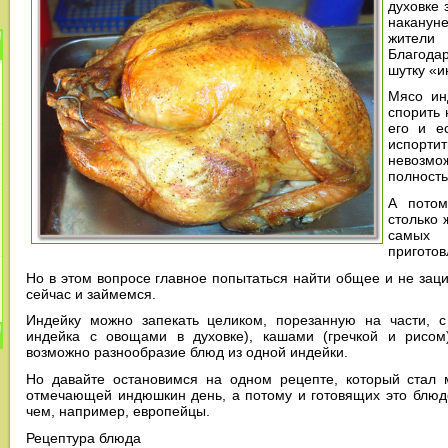
духовке 
наканун
жител
Благода
шутку «
Мясо ин
спорить 
его и е
испорти
невозмо
полность
А потом
столько 
самых
приготов
Но в этом вопросе главное попытаться найти общее и не заци
сейчас и займемся.
Индейку можно запекать целиком, порезанную на части, с
индейка с овощами в духовке), кашами (гречкой и рисом)
возможно разнообразие блюд из одной индейки.
Но давайте остановимся на одном рецепте, который стал 
отмечающей индюшкин день, а потому и готовящих это блюдо
чем, например, европейцы.
Рецептура блюда