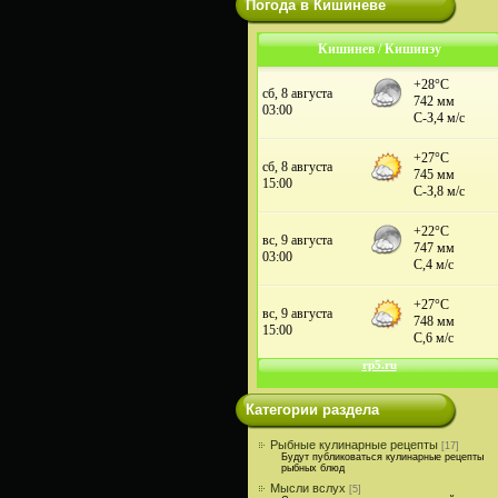
Погода в Кишиневе
Кишинев / Кишинэу
Категории раздела
Рыбные кулинарные рецепты
[17]
Будут публиковаться кулинарные рецепты
рыбных блюд
Мысли вслух
[5]