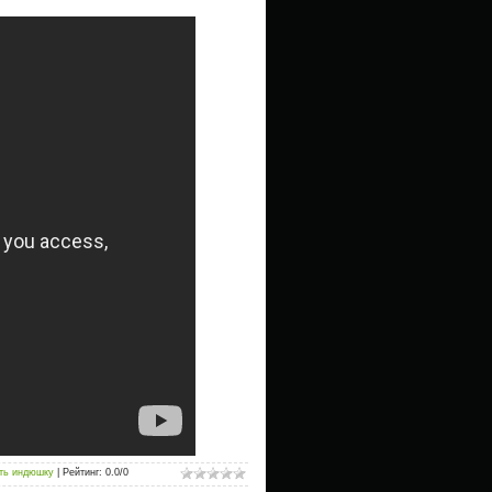
ить индюшку
|
Рейтинг
:
0.0
/
0