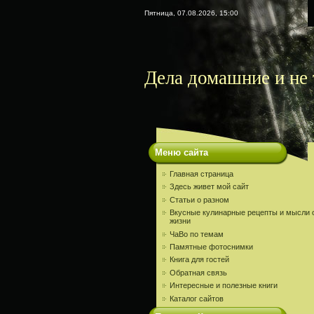
Пятница, 07.08.2026, 15:00
Дела домашние и не 
Меню сайта
Главная страница
Здесь живет мой сайт
Статьи о разном
Вкусные кулинарные рецепты и мысли 
жизни
ЧаВо по темам
Памятные фотоснимки
Книга для гостей
Обратная связь
Интересные и полезные книги
Каталог сайтов