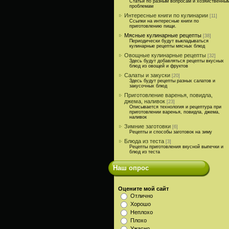
Статьи по разным вопросам и хозяйственны
проблемам
Интересные книги по кулинарии
[11]
Ссылки на интересные книги по
приготовлению пищи.
Мясные кулинарные рецепты
[38]
Периодически будут выкладываться
кулинарные рецепты мясных блюд
Овощные кулинарные рецепты
[32]
Здесь будут добавляться рецепты вкусных
блюд из овощей и фруктов
Салаты и закуски
[20]
Здесь будут рецепты разных салатов и
закусочных блюд
Приготовление варенья, повидла,
джема, наливок
[23]
Описывается технология и рецептура при
приготовлении варенья, повидла, джема,
наливок
Зимние заготовки
[6]
Рецепты и способы заготовок на зиму
Блюда из теста
[3]
Рецепты приготовления вкусной выпечки и
блюд из теста
Наш опрос
Оцените мой сайт
Отлично
Хорошо
Неплохо
Плохо
Ужасно